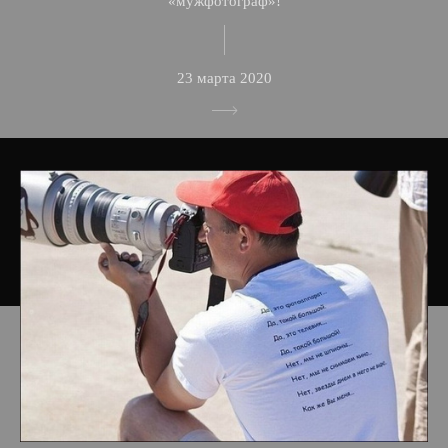
«мужфотограф»!
23 марта 2020