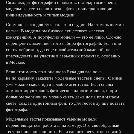
Сюда входят фотографии с показов, стандартные снепы,
модельные тесты и авторские фото, подчеркивающие
индивидуальность и типаж модели.
Снимают фото для Бука только в студии. На этом экономить
нельзя. В модельном бизнесе существует жесткая
конкуренция. А портфолио модели — это ее лицо. Сложно
переоценить значение этого набора фотографий. Если они
сняты небрежно, да еще и любительской камерой, нельзя
претендовать на участие в серьезных проектах, особенно
в Москве.
Если стоимость полноценного Бука для вас пока
не по карману, закажите модельные тесты и снепы. С ними
уже можно смело идти в любое агентство. Если снепы
демонстрируют лишь физические данные модели, и при
большом желании их можно снять даже дома при мягком
свете, создав однотонный фон, то для тестов лучше позвать
фотографа.
Модельные тесты показывают умение модели
перевоплощаться, работать на камеру. Это своеобразный
тест на профпригодность. Если вас интересует цена такой