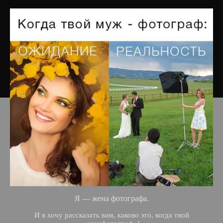
Я — жена фотографа.
И я хочу рассказать вам, каково это, когда твой