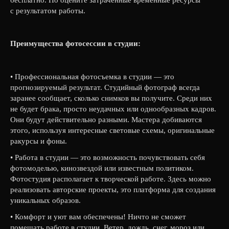
с результатом работы.
Преимущества фотосессии в студии:
• Профессиональная фотосъемка в студии — это
прогнозируемый результат. Студийный фотограф всегда
заранее сообщает, сколько снимков вы получите. Среди них
не будет брака, просто неудачных или однообразных кадров.
Они будут действительно разными. Мастера добиваются
этого, используя интересные световые схемы, оригинальные
ракурсы и фоны.
• Работа в студии — это возможность почувствовать себя
фотомоделью, кинозвездой или известным политиком.
Фотостудия располагает к творческой работе. Здесь можно
реализовать авторские проекты, это платформа для создания
уникальных образов.
• Комфорт и уют вам обеспечены! Ничто не сможет
помешать работе в студии. Ветер, дождь, снег, мороз или