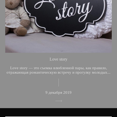
Love story
Love story — это съемка влюбленной пары, как правило,
отражающая романтическую встречу и прогулку молодых...
9 декабря 2019