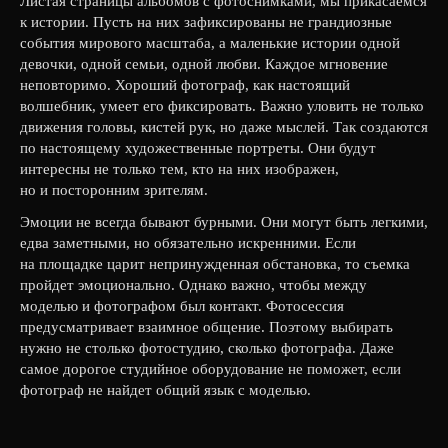
Листая страницы альбомов с фотоснимками, мы прикасаемся
к истории. Пусть на них зафиксированы не грандиозные
события мирового масштаба, а маленькие истории одной
девочки, одной семьи, одной любви. Каждое мгновение
неповторимо. Хороший фотограф, как настоящий
волшебник, умеет его фиксировать. Важно уловить не только
движения головы, кистей рук, но даже мыслей. Так создаются
по настоящему художественные портреты. Они будут
интересны не только тем, кто на них изображен,
но и посторонним зрителям.
Эмоции не всегда бывают бурными. Они могут быть легкими,
едва заметными, но обязательно искренними. Если
на площадке царит непринужденная обстановка, то съемка
пройдет эмоционально. Однако важно, чтобы между
моделью и фотографом был контакт. Фотосессия
предусматривает взаимное общение. Поэтому выбирать
нужно не столько фотостудию, сколько фотографа. Даже
самое дорогое студийное оборудование не поможет, если
фотограф не найдет общий язык с моделью.