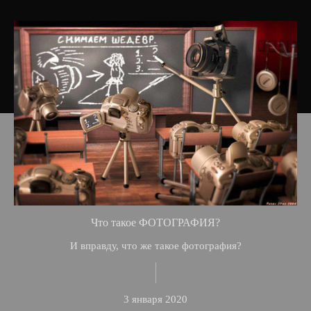
Что такое ФОТОГРАФИЯ?
И вправду, что же такое фотография?
3 января 2020