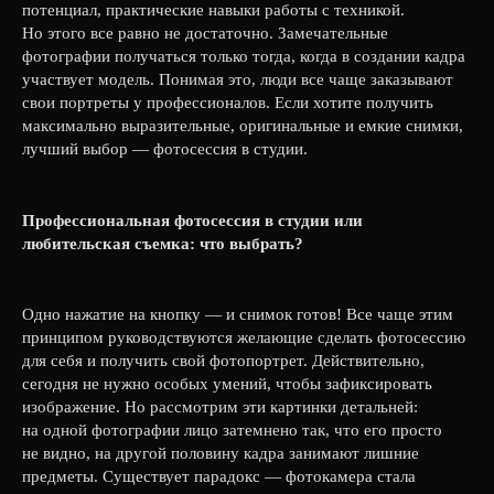
потенциал, практические навыки работы с техникой.
Но этого все равно не достаточно. Замечательные
фотографии получаться только тогда, когда в создании кадра
участвует модель. Понимая это, люди все чаще заказывают
свои портреты у профессионалов. Если хотите получить
максимально выразительные, оригинальные и емкие снимки,
лучший выбор — фотосессия в студии.
Профессиональная фотосессия в студии или
любительская съемка: что выбрать?
Одно нажатие на кнопку — и снимок готов! Все чаще этим
принципом руководствуются желающие сделать фотосессию
для себя и получить свой фотопортрет. Действительно,
сегодня не нужно особых умений, чтобы зафиксировать
изображение. Но рассмотрим эти картинки детальней:
на одной фотографии лицо затемнено так, что его просто
не видно, на другой половину кадра занимают лишние
предметы. Существует парадокс — фотокамера стала