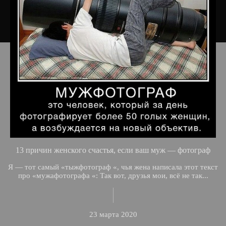
13 причин женского счастья, если ваш муж — фотограф
Я — тот самый «тыжфотограф «, чья жена написала этот текст
про «мужафотографа «: Так вот, друзья мои, всё не так...
23 марта 2020