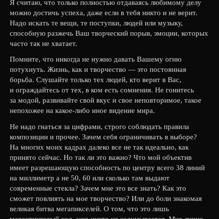
Я считаю, что только полностью отдаваясь любимому делу
можно достичь успеха, даже если в тебя никто и не верит.
Надо искать те вещи, те поступки, людей или музыку,
способную разжечь Ваш творческий порыв, эмоции, которых
часто так не хватает.
Помните, что никогда не нужно давать Вашему огню
потухнуть. Жизнь, как и творчество — это постоянная
борьба. Слушайте только тех людей, кто верит в Вас,
и ограждайтесь от тех, в ком есть сомнения. Не гонитесь
за модой, развивайте свой вкус и свое неповторимое, такое
непохожее на какое-либо иное видение мира.
Не надо гнаться за цифрами, строго соблюдать правила
композиции и прочее. Зачем себя ограничивать в выборе?
На многих моих кадрах далеко все не так идеально, как
принято сейчас. Но так ли это важно? Что мой объектив
имеет разрешающую способность по центру всего 38 линий
на миллиметр а не 50, 60 или сколько там выдают
современные стекла? Зачем мне это все знать? Как это
сможет повлиять на мое творчество? Или до боли знакомая
великая битва мегапикселей. О том, что это лишь
маркетинговый ход, уже никто не задумывается. Мне лично