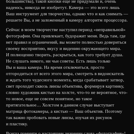
большинства), такой кнопки еще не придумали и, очень
надеюсь, никогда не изобретут. Камера — это всего лишь
Ваш инструмент для творчества, однако что и как снимать —
решаете Вы, а не заложенный в камеру алгоритм процессора.
Сейчас в моем творчестве наступил период «неправильной»
фотографии. Она привлекает, будоражит меня. Ведь там, где
нет правил и ограничений, вы можете полностью довериться
своему восприятию, вкусу и видению окружающего мира.
И полноценно творить, раскрыться, как того требует душа.
Не слушать никого, ни чьи советы. Есть лишь только
Вы и ваша камера. На время отключиться, просто
отгородиться от всего этого мира, смотреть в видоискатель
и ждать того чудесного момента, когда срабатывает затвор,
свет проходит сквозь линзы объектива, формируя картинку,
словно художник кистью на холсте, что-то не вероятное, что-
то новое, еще не совсем понятное, но такое
притягательное… Холстом в данном случае выступает
матрица фотокамеры, а кистью — Ваш объектив. Поэтому
так важно пробовать новые линзы, изучая их рисунок
и пластику.
Всегда помните о настоящем значении слова «фотография»!