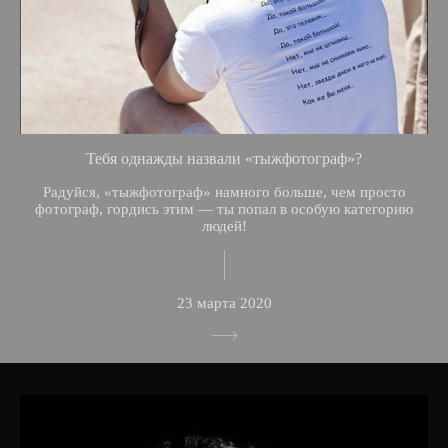
Тебя однажды назвали «тыжфотограф»?
Радуйся, «тыжфотограф» намного больше, чем просто
фотограф, гордись этим — ты попал в особую категорию
людей!
23 марта 2020